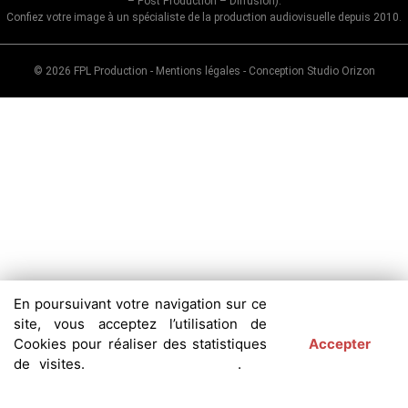
– Post Production – Diffusion).
Confiez votre image à un spécialiste de la production audiovisuelle depuis 2010.
© 2026
FPL Production
-
Mentions légales
-
Conception Studio Orizon
En poursuivant votre navigation sur ce
site, vous acceptez l’utilisation de
Cookies pour réaliser des statistiques
Accepter
de visites.
Politique de Cookies
.
Je
refuse